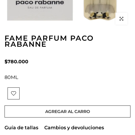
Click to en
FAME PARFUM PACO
RABANNE
$780.000
80ML
AGREGAR AL CARRO
Guía de tallas
Cambios y devoluciones